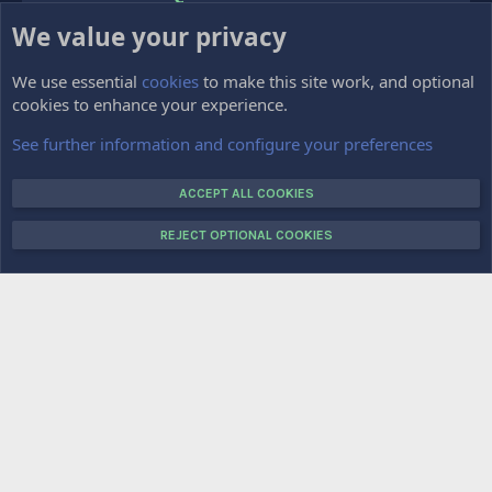
We value your privacy
HOME
FORUMS
We use essential
cookies
to make this site work, and optional
cookies to enhance your experience.
Impressum
Kontakt
See further information and configure your preferences
VOTE
ACCEPT ALL COOKIES
REJECT OPTIONAL COOKIES
COPYRIGHT © 2015-2025 CRAFTTOPIA.DE. ALL RIGHTS RESERVED.