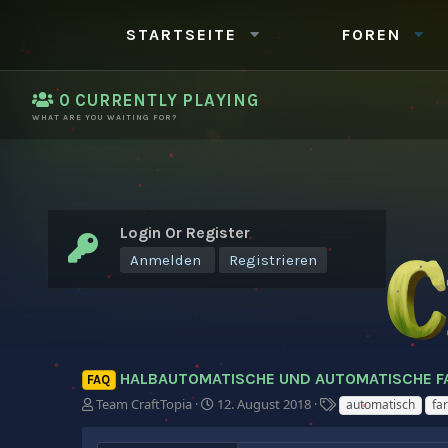
STARTSEITE
FOREN
0
CURRENTLY PLAYING
WHAT ARE YOU WAITING FOR?
Login Or Register
Anmelden
Registrieren
HALBAUTOMATISCHE UND AUTOMATISCHE 
FAQ
E
E
S
Team CraftTopia
12. August 2018
automatisch
fa
r
r
c
s
s
h