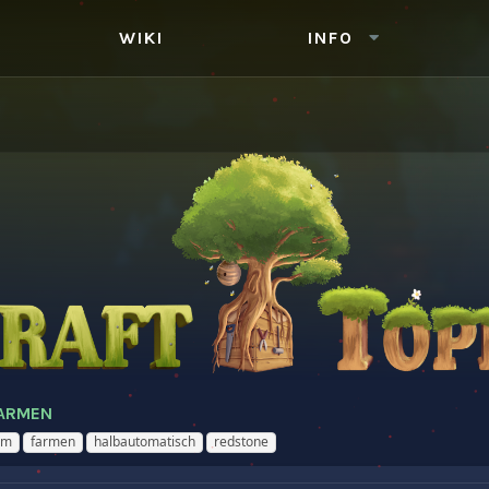
WIKI
INFO
FARMEN
rm
farmen
halbautomatisch
redstone