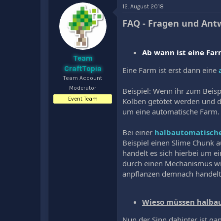
t
t
l
12. August 2018
e
e
a
FAQ - Fragen und An
l
l
g
l
l
w
e
t
o
r
a
r
Ab wann ist eine Fa
m
t
Team
e
CraftTopia
Eine Farm ist erst dann eine
Team Account
Moderator
Beispiel: Wenn ihr zum Beis
Event Team
Kolben getötet werden und d
um eine automatische Farm.
Bei einer
halbautomatisch
Beispiel einen Slime Chunk a
handelt es sich hierbei um e
durch einen Mechanismus wie
anpflanzen demnach handelt 
Wieso müssen halba
Nun der Sinn dahinter ist g