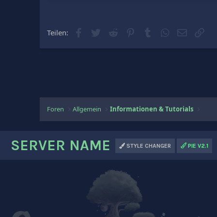
Facebook
Twitter
Reddit
Pinterest
Tumblr
WhatsApp
E-Mail
Lin
Teilen:
Foren
Allgemein
Informationen & Tutorials
SERVER NAME
STYLE CHANGER
PIE V2.1