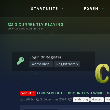
STARTSEITE
FOREN
0
CURRENTLY PLAYING
WHAT ARE YOU WAITING FOR?
Login Or Register
Anmelden
Registrieren
FORUM IS OUT - DISCORD UND WIKIPEDIA 
WICHTIG
E
E
S
gaRt3n
3. Dezember 2024
änderung
discord
fo
r
r
c
s
s
h