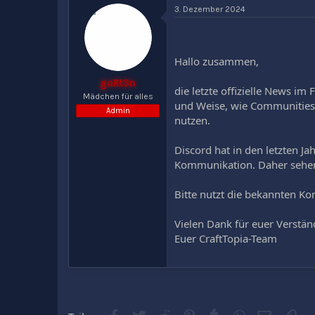
t
t
l
3. Dezember 2024
e
e
a
l
l
g
l
l
w
e
t
o
Hallo zusammen,
r
a
r
m
t
gaRt3n
die letzte offizielle News i
e
Mädchen für alles
und Weise, wie Communities 
Admin
nutzen.
Discord hat in den letzten J
Kommunikation. Daher sehen 
Bitte nutzt die bekannten K
Vielen Dank für euer Verstän
Euer CraftTopia-Team
Facebook
Twitter
Reddit
Pinterest
Tumblr
WhatsApp
E-Mail
Lin