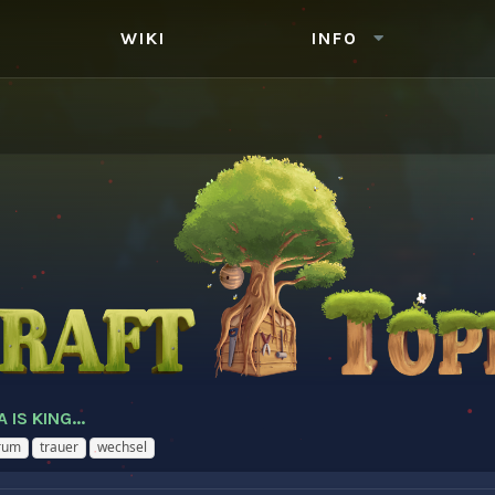
WIKI
INFO
IS KING...
rum
trauer
wechsel