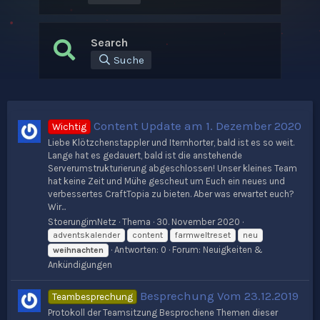
Search
Suche
Content Update am 1. Dezember 2020
Wichtig
Liebe Klötzchenstappler und Itemhorter, bald ist es so weit.
Lange hat es gedauert, bald ist die anstehende
Serverumstrukturierung abgeschlossen! Unser kleines Team
hat keine Zeit und Mühe gescheut um Euch ein neues und
verbessertes CraftTopia zu bieten. Aber was erwartet euch?
Wir...
StoerungimNetz
Thema
30. November 2020
adventskalender
content
farmweltreset
neu
Antworten: 0
Forum:
Neuigkeiten &
weihnachten
Ankündigungen
Besprechung Vom 23.12.2019
Teambesprechung
Protokoll der Teamsitzung Besprochene Themen dieser