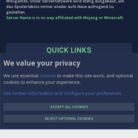
Minigames. Unser Servernetzwerk wird stetig ausgebaut, um
das Spielerlebnis immer wieder aufs Neue aufregend zu
gestalten.
Server Name is in no way affiliated with Mojang or Minecraft.
QUICK LINKS
We value your privacy
HOME
FORUMS
We use essential
cookies
to make this site work, and optional
cookies to enhance your experience.
Impressum
Kontakt
See further information and configure your preferences
VOTE
ACCEPT ALL COOKIES
REJECT OPTIONAL COOKIES
COPYRIGHT © 2015-2025 CRAFTTOPIA.DE. ALL RIGHTS RESERVED.