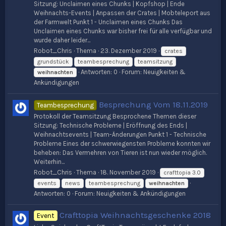
Sitzung: Unclaimen eines Chunks | Kopfshop | Ende
Weihnachts-Events | Anpassen der Crates | Mobteleport aus
der Farmwelt Punkt 1 - Unclaimen eines Chunks Das
Unclaimen eines Chunks war bisher frei für alle verfügbar und
wurde daher leider...
Robot_Chris
Thema
23. Dezember 2019
crates
grundstück
teambesprechung
teamsitzung
Antworten: 0
Forum:
Neuigkeiten &
weihnachten
Ankündigungen
Besprechung Vom 18.11.2019
Teambesprechung
Protokoll der Teamsitzung Besprochene Themen dieser
Sitzung: Technische Probleme | Eröffnung des Ends |
Weihnachtsevents | Team-Änderungen Punkt 1 - Technische
Probleme Eines der schwerwiegensten Probleme konnten wir
beheben: Das Vermehren von Tieren ist nun wieder möglich.
Weiterhin...
Robot_Chris
Thema
18. November 2019
crafttopia 3.0
events
news
teambesprechung
weihnachten
Antworten: 0
Forum:
Neuigkeiten & Ankündigungen
Crafttopia Weihnachtsgeschenke 2018
Event