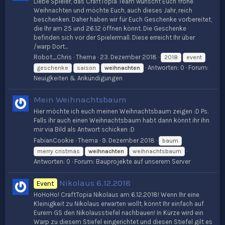
Liebe Spieler, das CraftTopia Team wünscht Euch frohe
Weihnachten und möchte Euch, auch dieses Jahr, reich
beschenken. Daher haben wir für Euch Geschenke vorbereitet,
die Ihr am 25 und 26.12 öffnen könnt. Die Geschenke
befinden sich vor der Spielermall. Diese erreicht Ihr über
/warp Dort...
Robot_Chris
Thema
23. Dezember 2018
2018
event
Antworten: 0
Forum:
geschenke
saison
weihnachten
Neuigkeiten & Ankündigungen
Mein Weihnachtsbaum
Hier möchte ich euch meinen Weihnachtsbaum zeigen :D Ps.
Falls ihr auch einen Weihnachtsbaum habt dann könnt ihr ihn
mir via Bild als Antwort schicken :D
FabianCookie
Thema
9. Dezember 2018
baum
merry cristmas
weihnachten
weihnachtsbaum
Antworten: 0
Forum:
Bauprojekte auf unserem Server
Nikolaus 6.12.2018
Event
HoHoHo! CraftTopia Nikolaus am 6.12.2018! Wenn Ihr eine
Kleinigkeit zu Nikolaus erwarten wollt, könnt Ihr einfach auf
Eurem GS den Nikolausstiefel nachbauen! In Kürze wird ein
Warp zu diesem Stiefel eingerichtet und diesen Stiefel gilt es