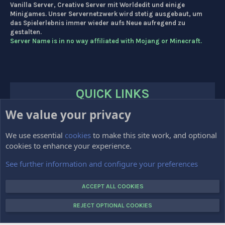
Vanilla Server, Creative Server mit Worldedit und einige
Minigames. Unser Servernetzwerk wird stetig ausgebaut, um
das Spielerlebnis immer wieder aufs Neue aufregend zu
gestalten.
Server Name is in no way affiliated with Mojang or Minecraft.
QUICK LINKS
We value your privacy
HOME
FORUMS
We use essential
cookies
to make this site work, and optional
cookies to enhance your experience.
Impressum
Kontakt
See further information and configure your preferences
VOTE
ACCEPT ALL COOKIES
REJECT OPTIONAL COOKIES
COPYRIGHT © 2015-2025 CRAFTTOPIA.DE. ALL RIGHTS RESERVED.