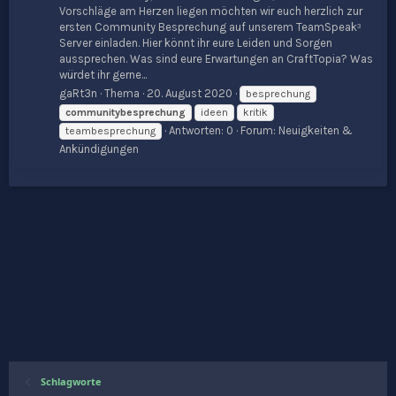
Vorschläge am Herzen liegen möchten wir euch herzlich zur
ersten Community Besprechung auf unserem TeamSpeak³
Server einladen. Hier könnt ihr eure Leiden und Sorgen
aussprechen. Was sind eure Erwartungen an CraftTopia? Was
würdet ihr gerne...
gaRt3n
Thema
20. August 2020
besprechung
communitybesprechung
ideen
kritik
Antworten: 0
Forum:
Neuigkeiten &
teambesprechung
Ankündigungen
Schlagworte