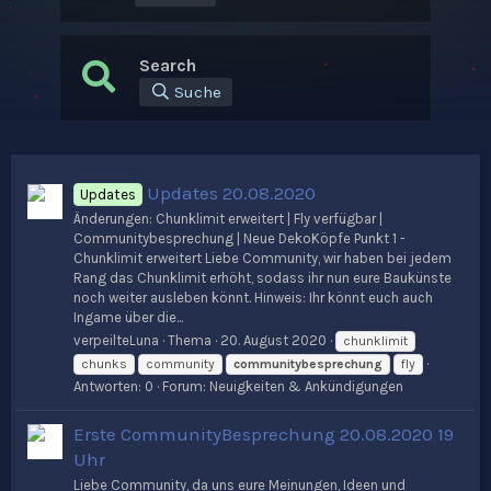
Search
Suche
Updates 20.08.2020
Updates
Änderungen: Chunklimit erweitert | Fly verfügbar |
Communitybesprechung | Neue DekoKöpfe Punkt 1 -
Chunklimit erweitert Liebe Community, wir haben bei jedem
Rang das Chunklimit erhöht, sodass ihr nun eure Baukünste
noch weiter ausleben könnt. Hinweis: Ihr könnt euch auch
Ingame über die...
verpeilteLuna
Thema
20. August 2020
chunklimit
chunks
community
communitybesprechung
fly
Antworten: 0
Forum:
Neuigkeiten & Ankündigungen
Erste CommunityBesprechung 20.08.2020 19
Uhr
Liebe Community, da uns eure Meinungen, Ideen und