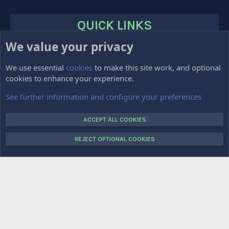
QUICK LINKS
We value your privacy
HOME
FORUMS
We use essential
cookies
to make this site work, and optional
cookies to enhance your experience.
Impressum
Kontakt
See further information and configure your preferences
VOTE
ACCEPT ALL COOKIES
REJECT OPTIONAL COOKIES
COPYRIGHT © 2015-2025 CRAFTTOPIA.DE. ALL RIGHTS RESERVED.