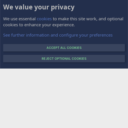
We value your privacy
HOME
FORUMS
We use essential
cookies
to make this site work, and optional
cookies to enhance your experience.
Impressum
Kontakt
See further information and configure your preferences
VOTE
ACCEPT ALL COOKIES
REJECT OPTIONAL COOKIES
COPYRIGHT © 2015-2025 CRAFTTOPIA.DE. ALL RIGHTS RESERVED.