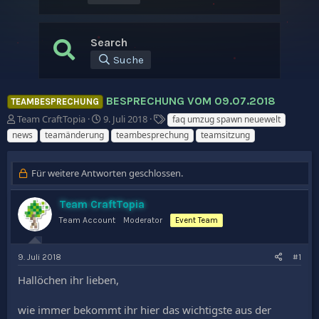
Search
Suche
BESPRECHUNG VOM 09.07.2018
TEAMBESPRECHUNG
E
E
S
Team CraftTopia
9. Juli 2018
faq umzug spawn neuewelt
r
r
c
news
teamänderung
teambesprechung
teamsitzung
s
s
h
t
t
l
e
e
a
Für weitere Antworten geschlossen.
l
l
g
l
l
w
Team CraftTopia
e
t
o
r
a
r
Team Account
Moderator
Event Team
m
t
e
9. Juli 2018
#1
Hallöchen ihr lieben,
wie immer bekommt ihr hier das wichtigste aus der