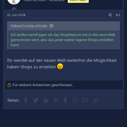
Team Account
Moderator
Event Team
10. Juli 2018
#3
FabianCookie schrieb:
Ich wollte nachfragen ob das Shopfeature mit in die neue Welt
genommen wird, also das jeder weiter eigene Shops erstellen
kann
Ihr werdet auf der neuen Welt weiterhin die Möglichkeit
haben Shops zu erstellen
Für weitere Antworten geschlossen.
Facebook
Twitter
Reddit
Pinterest
Tumblr
WhatsApp
E-Mail
Link
Teilen: