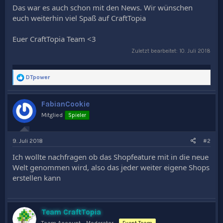
Das war es auch schon mit den News. Wir wünschen
euch weiterhin viel Spaß auf CraftTopia
Euer CraftTopia Team <3
Zuletzt bearbeitet:
10. Juli 2018
R
DTpower
e
a
k
FabianCookie
t
Mitglied
Spieler
i
o
n
e
9. Juli 2018
#2
n
Ich wollte nachfragen ob das Shopfeature mit in die neue
:
Welt genommen wird, also das jeder weiter eigene Shops
erstellen kann
Team CraftTopia