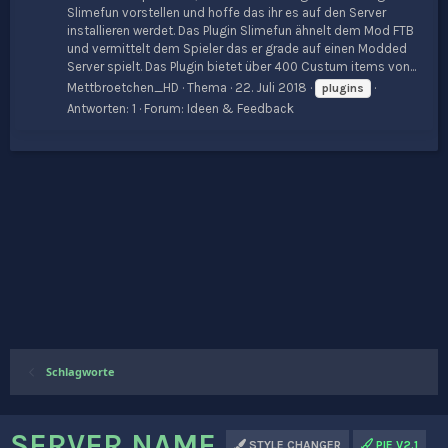
Slimefun vorstellen und hoffe das ihr es auf den Server
installieren werdet. Das Plugin Slimefun ähnelt dem Mod FTB
und vermittelt dem Spieler das er grade auf einen Modded
Server spielt. Das Plugin bietet über 400 Custum items von...
Mettbroetchen_HD
Thema
22. Juli 2018
plugins
Antworten: 1
Forum:
Ideen & Feedback
Schlagworte
SERVER NAME
STYLE CHANGER
PIE V2.1