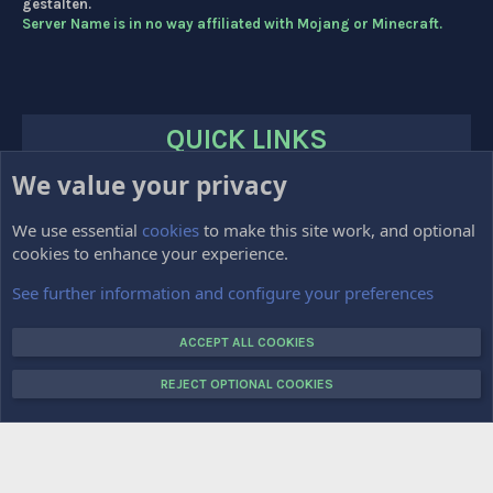
gestalten.
Server Name is in no way affiliated with Mojang or Minecraft.
QUICK LINKS
We value your privacy
HOME
FORUMS
We use essential
cookies
to make this site work, and optional
cookies to enhance your experience.
Impressum
Kontakt
See further information and configure your preferences
VOTE
ACCEPT ALL COOKIES
REJECT OPTIONAL COOKIES
COPYRIGHT © 2015-2025 CRAFTTOPIA.DE. ALL RIGHTS RESERVED.